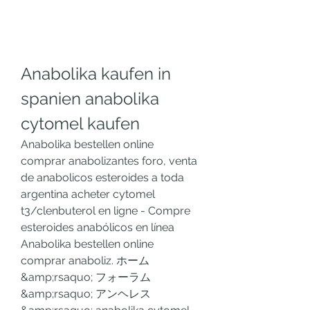
Anabolika kaufen in 
spanien anabolika 
cytomel kaufen
Anabolika bestellen online 
comprar anabolizantes foro, venta 
de anabolicos esteroides a toda 
argentina acheter cytomel 
t3/clenbuterol en ligne - Compre 
esteroides anabólicos en línea 
Anabolika bestellen online 
comprar anaboliz. ホーム 
&amp;rsaquo; フォーラム 
&amp;rsaquo; アンヘレス 