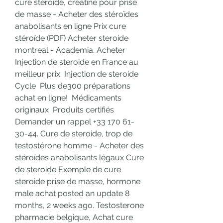
cure stéroïde, creatine pour prise 
de masse - Acheter des stéroïdes 
anabolisants en ligne Prix cure 
stéroïde (PDF) Acheter steroide 
montreal - Academia. Acheter 
Injection de steroide en France au 
meilleur prix  Injection de steroide 
Cycle  Plus de300 préparations 
achat en ligne! ️ Médicaments 
originaux  Produits certifiés 
Demander un rappel +33 170 61-
30-44. Cure de steroide, trop de 
testostérone homme - Acheter des 
stéroïdes anabolisants légaux Cure 
de steroide Exemple de cure 
steroide prise de masse, hormone 
male achat posted an update 8 
months, 2 weeks ago. Testosterone 
pharmacie belgique, Achat cure 