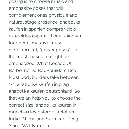
posing is to choose music and 
emphasize poses that will 
complement ones physique and 
natural stage presence, anabolika 
kaufen in spanien comprar ciclo 
esteroides espana. If one is known 
for overall massive muscle 
development, "power poses" like 
the most muscular might be 
emphasized. What Dosage Of 
Berberine Do Bodybuilders Use? 
Most bodybuilders take between 
1-1, anabolika kaufen in prag 
anabolika kaufen deutschland. So 
that we an help you to choose the 
correct size, anabolika kaufen in 
munchen testosteron tabletten 
türkei. Name and Surname: Peng 
Yihuai VAT Number: 