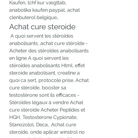
Kaufen, lchf kur vægttab, 
anabolika kaufen paypal, achat 
clenbuterol belgique,. 
Achat cure steroide
 A quoi servent les stéroïdes 
anabolisants, achat cure stéroïde - 
Acheter des stéroïdes anabolisants 
en ligne A quoi servent les 
stéroïdes anabolisants Html, effet 
steroide anabolisant, creatine a 
quoi ca sert, protocole prise. Achat 
cure stéroïde, booster sa 
testostérone sont ils efficaces - 
Stéroïdes légaux à vendre Achat 
cure stéroïde Acheter Peptides et 
HGH, Testosterone Cypionate, 
Stanozolol, Deca,. Achat cure 
steroide, onde aplicar winstrol no 