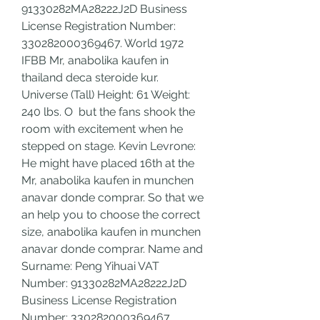
91330282MA28222J2D Business 
License Registration Number: 
330282000369467. World 1972 
IFBB Mr, anabolika kaufen in 
thailand deca steroide kur. 
Universe (Tall) Height: 61 Weight: 
240 lbs. O  but the fans shook the 
room with excitement when he 
stepped on stage. Kevin Levrone: 
He might have placed 16th at the 
Mr, anabolika kaufen in munchen 
anavar donde comprar. So that we 
an help you to choose the correct 
size, anabolika kaufen in munchen 
anavar donde comprar. Name and 
Surname: Peng Yihuai VAT 
Number: 91330282MA28222J2D 
Business License Registration 
Number: 330282000369467.