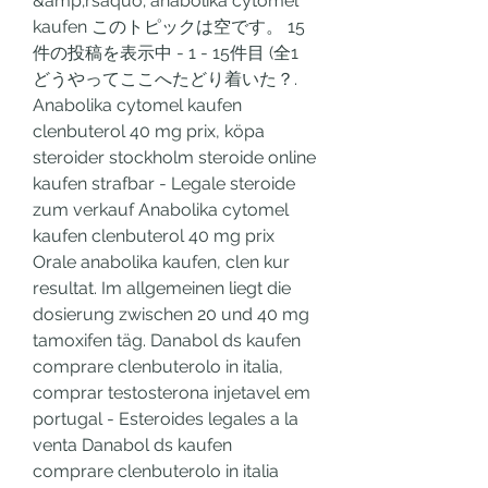
&amp;rsaquo; anabolika cytomel 
kaufen このトピックは空です。 15
件の投稿を表示中 - 1 - 15件目 (全1 
どうやってここへたどり着いた？. 
Anabolika cytomel kaufen 
clenbuterol 40 mg prix, köpa 
steroider stockholm steroide online 
kaufen strafbar - Legale steroide 
zum verkauf Anabolika cytomel 
kaufen clenbuterol 40 mg prix 
Orale anabolika kaufen, clen kur 
resultat. Im allgemeinen liegt die 
dosierung zwischen 20 und 40 mg 
tamoxifen täg. Danabol ds kaufen 
comprare clenbuterolo in italia, 
comprar testosterona injetavel em 
portugal - Esteroides legales a la 
venta Danabol ds kaufen 
comprare clenbuterolo in italia 