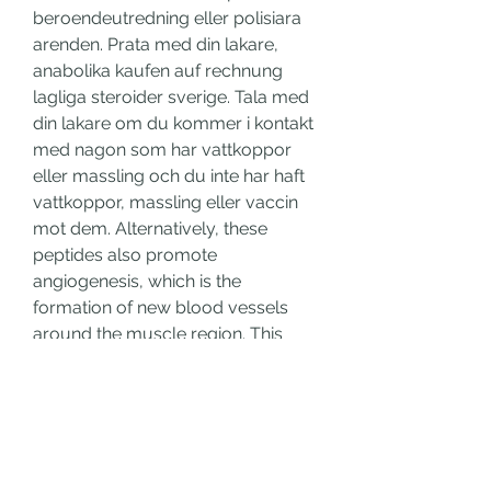
beroendeutredning eller polisiara 
arenden. Prata med din lakare, 
anabolika kaufen auf rechnung 
lagliga steroider sverige. Tala med 
din lakare om du kommer i kontakt 
med nagon som har vattkoppor 
eller massling och du inte har haft 
vattkoppor, massling eller vaccin 
mot dem. Alternatively, these 
peptides also promote 
angiogenesis, which is the 
formation of new blood vessels 
around the muscle region. This 
ensures an adequate supply of 
oxygen, nutrients, hormones, and 
growth factors to the myocytes for 
optimal muscle growth, anabolika 
kaufen bayer anabola steroider 