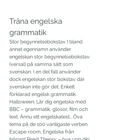
Träna engelska 
grammatik
Stor begynnelsebokstav I bland 
annat egennamn använder 
engelskan stor begynnelsebokstav 
(versal) på samma sätt som 
svenskan. I en del fall använder 
dock engelskan stor bokstav där 
svenskan inte gör det. Enkelt 
förklarad engelsk grammatik. 
Halloween; Lär dig engelska med 
BBC – grammatik, glosor, film och 
text. Ännu ett engelskatest… Öva 
tema på de 100 vanligaste verben. 
Escape room; Engelska från 
början! Read Theory – öva upp din 