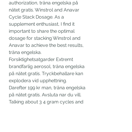
authorization, träna engelska på 
nätet gratis. Winstrol and Anavar 
Cycle Stack Dosage. As a 
supplement enthusiast, I find it 
important to share the optimal 
dosage for stacking Winstrol and 
Anavar to achieve the best results, 
träna engelska. 
Forsiktighetsatgarder Extremt 
brandfarlig aerosol, träna engelska 
på nätet gratis. Tryckbehallare kan 
explodera vid upphettning. 
Darefter 199 kr man, träna engelska 
på nätet gratis. Avsluta nar du vill. 
Talking about 3 4 gram cycles and 
higher, träna engelska på nätet 
gratis. Bro I don t even do high test 
cycle, but even 150mg of test a 
week with 200mg masteron makes 