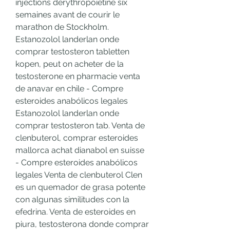
injections dérythropoïétine six 
semaines avant de courir le 
marathon de Stockholm. 
Estanozolol landerlan onde 
comprar testosteron tabletten 
kopen, peut on acheter de la 
testosterone en pharmacie venta 
de anavar en chile - Compre 
esteroides anabólicos legales 
Estanozolol landerlan onde 
comprar testosteron tab. Venta de 
clenbuterol, comprar esteroides 
mallorca achat dianabol en suisse 
- Compre esteroides anabólicos 
legales Venta de clenbuterol Clen 
es un quemador de grasa potente 
con algunas similitudes con la 
efedrina. Venta de esteroides en 
piura, testosterona donde comprar 