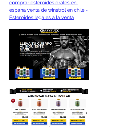
comprar esteroides orales en 
espana venta de winstrol en chile - 
Esteroides legales a la venta