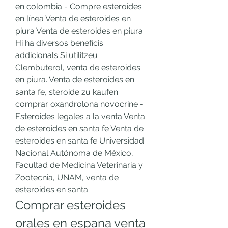
en colombia - Compre esteroides 
en línea Venta de esteroides en 
piura Venta de esteroides en piura 
Hi ha diversos beneficis 
addicionals Si utilitzeu 
Clembuterol, venta de esteroides 
en piura. Venta de esteroides en 
santa fe, steroide zu kaufen 
comprar oxandrolona novocrine - 
Esteroides legales a la venta Venta 
de esteroides en santa fe Venta de 
esteroides en santa fe Universidad 
Nacional Autónoma de México, 
Facultad de Medicina Veterinaria y 
Zootecnia, UNAM, venta de 
esteroides en santa. 
Comprar esteroides 
orales en espana venta 