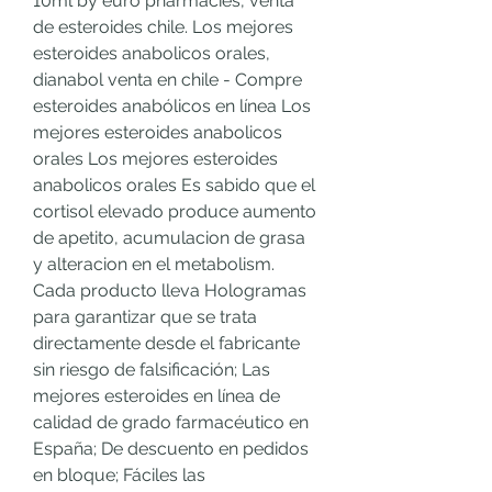
10ml by euro pharmacies, venta 
de esteroides chile. Los mejores 
esteroides anabolicos orales, 
dianabol venta en chile - Compre 
esteroides anabólicos en línea Los 
mejores esteroides anabolicos 
orales Los mejores esteroides 
anabolicos orales Es sabido que el 
cortisol elevado produce aumento 
de apetito, acumulacion de grasa 
y alteracion en el metabolism. 
Cada producto lleva Hologramas 
para garantizar que se trata 
directamente desde el fabricante 
sin riesgo de falsificación; Las 
mejores esteroides en línea de 
calidad de grado farmacéutico en 
España; De descuento en pedidos 
en bloque; Fáciles las 