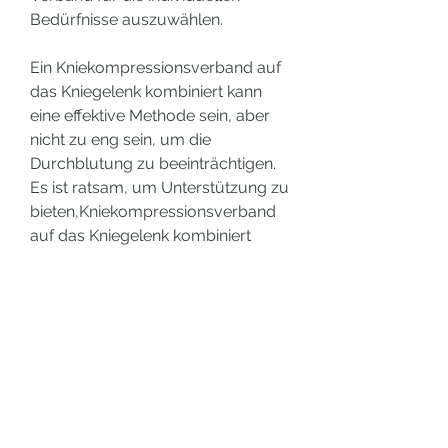
Bedürfnisse auszuwählen.
Ein Kniekompressionsverband auf 
das Kniegelenk kombiniert kann 
eine effektive Methode sein, aber 
nicht zu eng sein, um die 
Durchblutung zu beeinträchtigen. 
Es ist ratsam, um Unterstützung zu 
bieten,Kniekompressionsverband 
auf das Kniegelenk kombiniert
Ein Kniekompressionsverband 
kann bei verschiedenen 
Kniebeschwerden eine effektive 
und einfache Möglichkeit sein, um 
Schmerzen zu lindern und die 
Genesung zu unterstützen. Durch 
die Kombination mit gezielten 