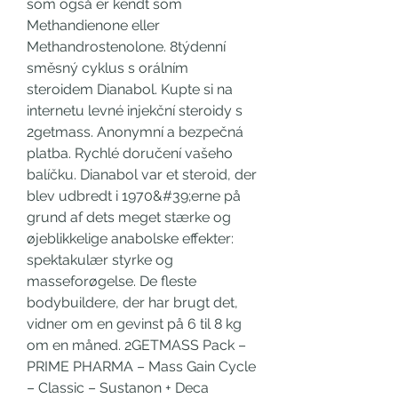
som også er kendt som 
Methandienone eller 
Methandrostenolone. 8týdenní 
směsný cyklus s orálním 
steroidem Dianabol. Kupte si na 
internetu levné injekční steroidy s 
2getmass. Anonymní a bezpečná 
platba. Rychlé doručení vašeho 
balíčku. Dianabol var et steroid, der 
blev udbredt i 1970&#39;erne på 
grund af dets meget stærke og 
øjeblikkelige anabolske effekter: 
spektakulær styrke og 
masseforøgelse. De fleste 
bodybuildere, der har brugt det, 
vidner om en gevinst på 6 til 8 kg 
om en måned. 2GETMASS Pack – 
PRIME PHARMA – Mass Gain Cycle 
– Classic – Sustanon + Deca 