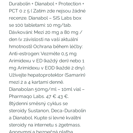
Durabolin + Dianabol + Protection + 
PCT 0 z 5 ( Zatím zde nejsou žádné 
recenze. Dianabol – SIS Labs box 
se 100 tabletami: 10 mg/tab. 
Dávkování: Mezi 20 mg a 80 mg / 
den (v závislosti na vaší aktuální 
hmotnosti) Ochrana během léčby: 
Anti-estrogen: Vezměte 0,5 mg 
Arimidexu v ED (každý den) nebo 1 
mg Arimidexu v EOD (každé 2 dny). 
Užívejte hepatoprotektor (Samarin) 
mezi 2 a 4 kartami denně. 
Dianabolan 50mg/ml – 10ml vial – 
Pharmaqo Labs. 47 € 43 €. 
8týdenní směsný cyklus se 
steroidy Sustanon, Deca-Durabolin 
a Dianabol. Kupte si levné kvalitní 
steroidy na internetu s 2getmass. 
Anonymní a bezpečná platba. 