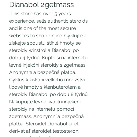
Dianabol 2getmass
 This store has over 5 years’ 
experience, sells authentic steroids 
and is one of the most secure 
websites to shop online. Cyklujte a 
získejte spoustu štíhlé hmoty se 
steroidy winstrol a Dianabol po 
dobu 4 týdnů. Kupte si na internetu 
levné injekční steroidy s 2getmass. 
Anonymní a bezpečná platba. 
Cyklus k získání velkého množství 
libové hmoty s klenbuterolem a 
steroidy Dianabol po dobu 8 týdnů. 
Nakupujte levné kvalitní injekční 
steroidy na internetu pomocí 
2getmass. Anonymní a bezpečná 
platba. Steroidet Dianabol er et 
derivat af steroidet testosteron, 