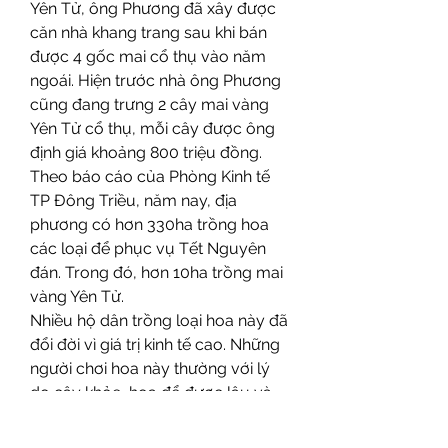
Yên Tử, ông Phương đã xây được 
căn nhà khang trang sau khi bán 
được 4 gốc mai cổ thụ vào năm 
ngoái. Hiện trước nhà ông Phương 
cũng đang trưng 2 cây mai vàng 
Yên Tử cổ thụ, mỗi cây được ông 
định giá khoảng 800 triệu đồng.
Theo báo cáo của Phòng Kinh tế 
TP Đông Triều, năm nay, địa 
phương có hơn 330ha trồng hoa 
các loại để phục vụ Tết Nguyên 
đán. Trong đó, hơn 10ha trồng mai 
vàng Yên Tử.
Nhiều hộ dân trồng loại hoa này đã 
đổi đời vì giá trị kinh tế cao. Những 
người chơi hoa này thường với lý 
do cây khỏe, hoa để được lâu và 
có giá trị tinh thần khi đây là loài 
hoa gắn liền với danh thắng Yên Tử, 