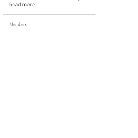
Read more
Members
rgsdf dfgbdf
Follow
autismhomeohelp
Follow
Mobility Infotech
Follow
SYED NABEEL
Follow
Grands Hamza
Follow
See All Members (626)
Subscribe Form