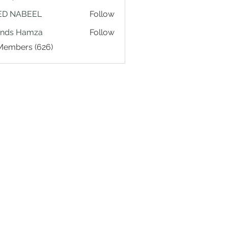
ED NABEEL
Follow
ands Hamza
Follow
 Members (626)