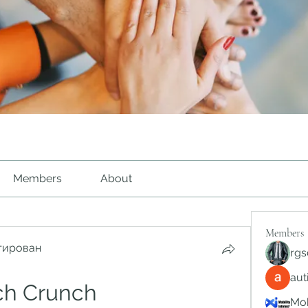
Members
About
Members
тирован
rgs
au
ch Crunch
Mob