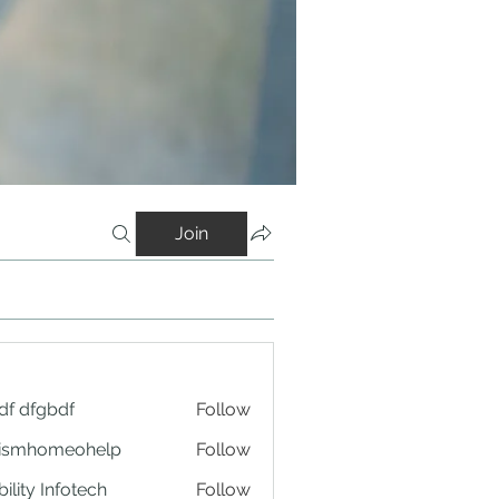
Join
df dfgbdf
Follow
tismhomeohelp
Follow
ility Infotech
Follow