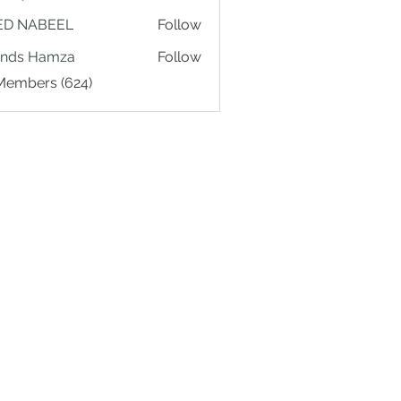
ED NABEEL
Follow
ands Hamza
Follow
 Members (624)