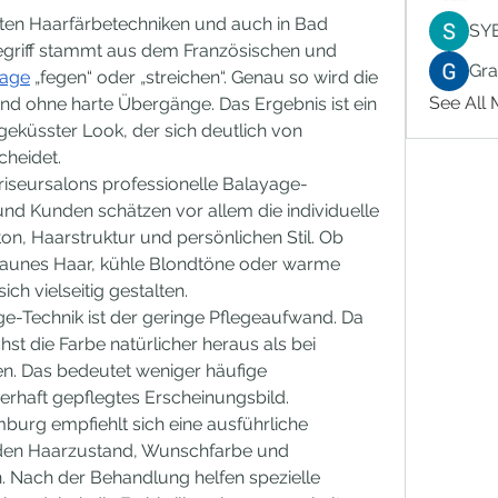
sten Haarfärbetechniken und auch in Bad 
SY
egriff stammt aus dem Französischen und 
Gr
age
 „fegen“ oder „streichen“. Genau so wird die 
See All
nd ohne harte Übergänge. Das Ergebnis ist ein 
eküsster Look, der sich deutlich von 
cheidet.
riseursalons professionelle Balayage-
d Kunden schätzen vor allem die individuelle 
n, Haarstruktur und persönlichen Stil. Ob 
raunes Haar, kühle Blondtöne oder warme 
ich vielseitig gestalten.
age-Technik ist der geringe Pflegeaufwand. Da 
st die Farbe natürlicher heraus als bei 
 Das bedeutet weniger häufige 
rhaft gepflegtes Erscheinungsbild.
urg empfiehlt sich eine ausführliche 
den Haarzustand, Wunschfarbe und 
 Nach der Behandlung helfen spezielle 