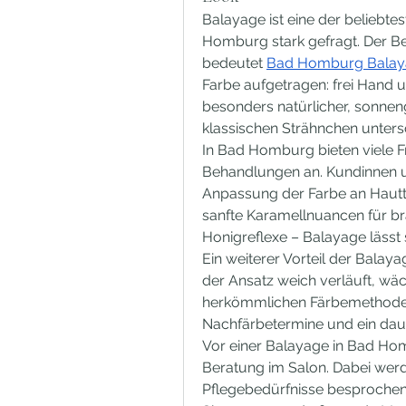
Balayage ist eine der beliebte
Homburg stark gefragt. Der B
bedeutet 
Bad Homburg Balay
Farbe aufgetragen: frei Hand u
besonders natürlicher, sonneng
klassischen Strähnchen unters
In Bad Homburg bieten viele F
Behandlungen an. Kundinnen un
Anpassung der Farbe an Hautto
sanfte Karamellnuancen für b
Honigreflexe – Balayage lässt s
Ein weiterer Vorteil der Balay
der Ansatz weich verläuft, wäch
herkömmlichen Färbemethoden.
Nachfärbetermine und ein daue
Vor einer Balayage in Bad Homb
Beratung im Salon. Dabei wer
Pflegebedürfnisse besprochen.