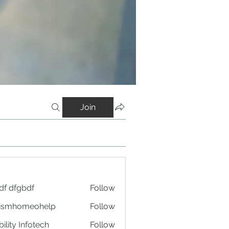
Join
df dfgbdf
Follow
tismhomeohelp
Follow
ility Infotech
Follow