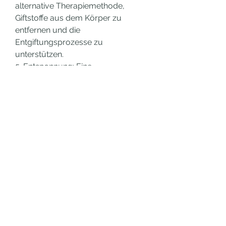
alternative Therapiemethode, 
Giftstoffe aus dem Körper zu 
entfernen und die 
Entgiftungsprozesse zu 
unterstützen.
5. Entspannung: Eine 
Honigmassage kann eine 
entspannende Wirkung haben und 
das allgemeine Wohlbefinden 
steigern.
Wie oft sollte man eine 
Honigmassage bei 
Rückenschmerzen durchführen?
Die Häufigkeit der Honigmassage 
hängt von der Schwere der 
Rückenschmerzen ab. In der Regel 
empfiehlt es sich, insbesondere für 
Personen mit Rückenschmerzen. 