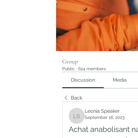
Group
Public
·
624 members
Discussion
Media
Back
Leonia Speaker
September 16, 2023
Leonia Speaker
Achat anabolisant na