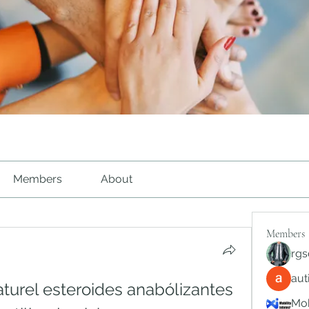
Members
About
Members
rgs
au
turel esteroides anabólizantes 
Mob