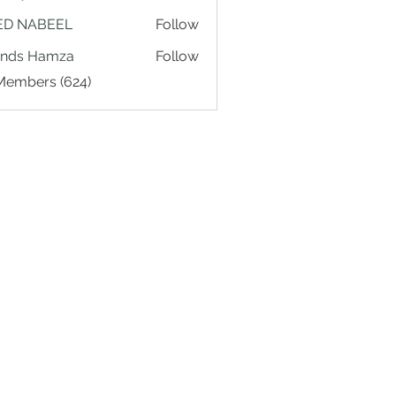
ED NABEEL
Follow
ands Hamza
Follow
 Members (624)