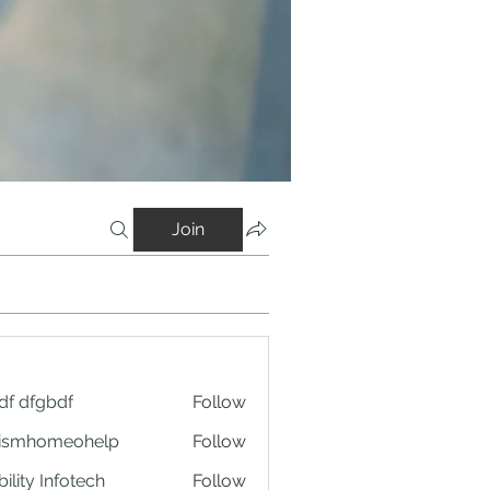
Join
df dfgbdf
Follow
tismhomeohelp
Follow
ility Infotech
Follow