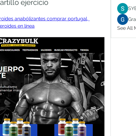
tillo ejercicio
SY
roides anabólizantes comprar portugal, 
Gr
eroides en línea
See All