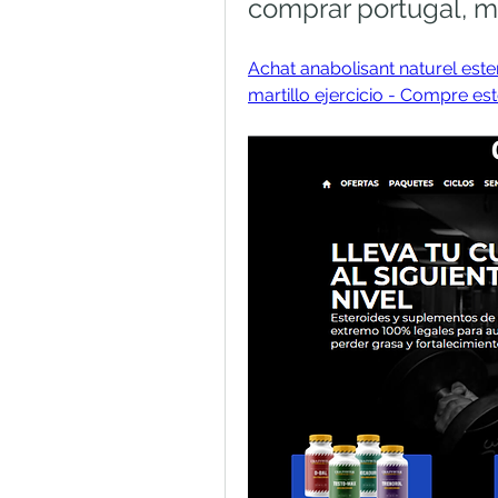
comprar portugal, mar
Achat anabolisant naturel este
martillo ejercicio - Compre est