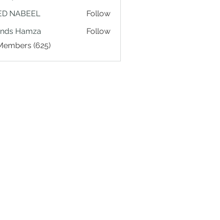
ED NABEEL
Follow
ands Hamza
Follow
 Members (625)