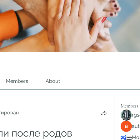
Members
About
Members
тирован
rgs
au
ли после родов
Mob