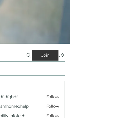
Join
df dfgbdf
Follow
tismhomeohelp
Follow
ility Infotech
Follow