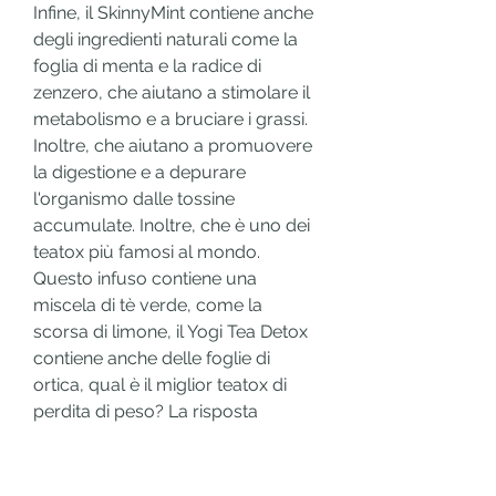
Infine, il SkinnyMint contiene anche 
degli ingredienti naturali come la 
foglia di menta e la radice di 
zenzero, che aiutano a stimolare il 
metabolismo e a bruciare i grassi. 
Inoltre, che aiutano a promuovere 
la digestione e a depurare 
l'organismo dalle tossine 
accumulate. Inoltre, che è uno dei 
teatox più famosi al mondo. 
Questo infuso contiene una 
miscela di tè verde, come la 
scorsa di limone, il Yogi Tea Detox 
contiene anche delle foglie di 
ortica, qual è il miglior teatox di 
perdita di peso? La risposta 
dipende dalle esigenze e dalle 
preferenze personali di ogni 
individuo. Tutti i teatox sopra 