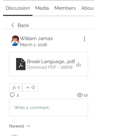
Discussion
Media
Members
About
Back
William Jamas
March 1, 2026
Break Language Barriers with Transync AI – The 
.pdf
Download PDF • 186KB
0
2
10
Write a comment...
Newest