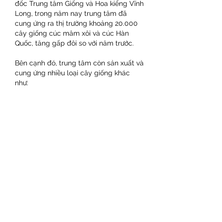
đốc Trung tâm Giống và Hoa kiểng Vĩnh 
Long, trong năm nay trung tâm đã 
cung ứng ra thị trường khoảng 20.000 
cây giống cúc mâm xôi và cúc Hàn 
Quốc, tăng gấp đôi so với năm trước.
Bên cạnh đó, trung tâm còn sản xuất và 
cung ứng nhiều loại cây giống khác 
như:
Cây ăn trái: dứa MD2, dứa Queen, chuối 
các loại
Cây dược liệu: gừng, sâm đất, lan gấm
Hoa kiểng – kiểng lá: dạ yến thảo, hoa 
hồng, cúc pico, trang đỏ, các loại hoa 
lan…
Hướng tới nền nông nghiệp công nghệ 
cao, bền vững
Trong thời gian tới, Trung tâm Giống và 
Hoa kiểng Vĩnh Long tiếp tục đẩy mạnh 