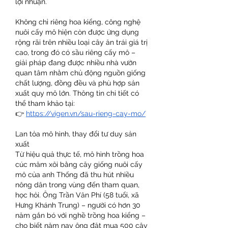
lợi nhuận.
Không chỉ riêng hoa kiểng, công nghệ 
nuôi cấy mô hiện còn được ứng dụng 
rộng rãi trên nhiều loại cây ăn trái giá trị 
cao, trong đó có sầu riêng cấy mô – 
giải pháp đang được nhiều nhà vườn 
quan tâm nhằm chủ động nguồn giống 
chất lượng, đồng đều và phù hợp sản 
xuất quy mô lớn. Thông tin chi tiết có 
thể tham khảo tại:
👉 
https://vigen.vn/sau-rieng-cay-mo/
Lan tỏa mô hình, thay đổi tư duy sản 
xuất
Từ hiệu quả thực tế, mô hình trồng hoa 
cúc mâm xôi bằng cây giống nuôi cấy 
mô của anh Thống đã thu hút nhiều 
nông dân trong vùng đến tham quan, 
học hỏi. Ông Trần Văn Phí (58 tuổi, xã 
Hưng Khánh Trung) – người có hơn 30 
năm gắn bó với nghề trồng hoa kiểng – 
cho biết năm nay ông đặt mua 500 cây 