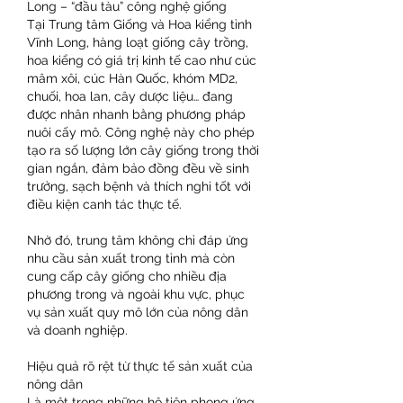
Long – “đầu tàu” công nghệ giống
Tại Trung tâm Giống và Hoa kiểng tỉnh 
Vĩnh Long, hàng loạt giống cây trồng, 
hoa kiểng có giá trị kinh tế cao như cúc 
mâm xôi, cúc Hàn Quốc, khóm MD2, 
chuối, hoa lan, cây dược liệu… đang 
được nhân nhanh bằng phương pháp 
nuôi cấy mô. Công nghệ này cho phép 
tạo ra số lượng lớn cây giống trong thời 
gian ngắn, đảm bảo đồng đều về sinh 
trưởng, sạch bệnh và thích nghi tốt với 
điều kiện canh tác thực tế.
Nhờ đó, trung tâm không chỉ đáp ứng 
nhu cầu sản xuất trong tỉnh mà còn 
cung cấp cây giống cho nhiều địa 
phương trong và ngoài khu vực, phục 
vụ sản xuất quy mô lớn của nông dân 
và doanh nghiệp.
Hiệu quả rõ rệt từ thực tế sản xuất của 
nông dân
Là một trong những hộ tiên phong ứng 