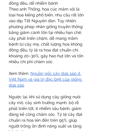
đồng đều, dễ nhiễm bệnh
Theo anh Thống, hoa cúc mâm xôi là 
loại hoa kiểng phổ biến, nhu cầu rất lớn 
vào dịp Tết Nguyên đán. Tuy nhiên, 
phương pháp nhân giống truyền thống 
bằng giâm cành tồn tại nhiều hạn chế: 
cây phát triển chậm, dễ mang mầm 
bệnh từ cây mẹ, chất lượng hoa không 
đồng đều, tỷ lệ ra hoa đạt chuẩn chỉ 
khoảng 20–30%, gây hao hụt lớn và tốn 
nhiều chi phí chăm sóc.
Xem thêm: 
Nguồn gốc cây dừa sáp ở 
Việt Nam và giá trị đặc biệt của giống 
dừa sáp
Ngược lại, khi sử dụng cây giống nuôi 
cấy mô, cây sinh trưởng mạnh, bộ rễ 
phát triển tốt, ít nhiễm sâu bệnh, giảm 
đáng kể công chăm sóc. Tỷ lệ cây đạt 
chuẩn ra hoa lên đến trên 95%, giúp 
người trồng ổn định năng suất và tăng 