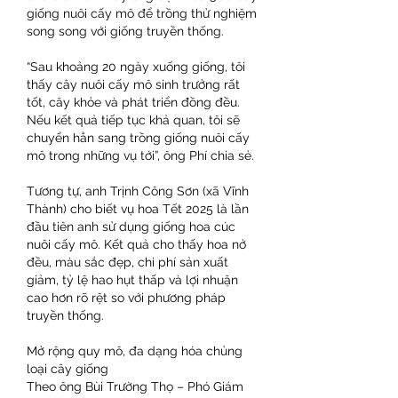
giống nuôi cấy mô để trồng thử nghiệm 
song song với giống truyền thống.
“Sau khoảng 20 ngày xuống giống, tôi 
thấy cây nuôi cấy mô sinh trưởng rất 
tốt, cây khỏe và phát triển đồng đều. 
Nếu kết quả tiếp tục khả quan, tôi sẽ 
chuyển hẳn sang trồng giống nuôi cấy 
mô trong những vụ tới”, ông Phí chia sẻ.
Tương tự, anh Trịnh Công Sơn (xã Vĩnh 
Thành) cho biết vụ hoa Tết 2025 là lần 
đầu tiên anh sử dụng giống hoa cúc 
nuôi cấy mô. Kết quả cho thấy hoa nở 
đều, màu sắc đẹp, chi phí sản xuất 
giảm, tỷ lệ hao hụt thấp và lợi nhuận 
cao hơn rõ rệt so với phương pháp 
truyền thống.
Mở rộng quy mô, đa dạng hóa chủng 
loại cây giống
Theo ông Bùi Trường Thọ – Phó Giám 