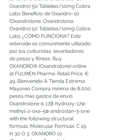
Oxandro) 50 Tabletas/10mg Cobra 
Labs Beneficio de Oxandro-10 
(Oxandrolone, Oxandrolona, 
Oxandro) 50 Tabletas/10mg Cobra 
Labs ¿CÓMO FUNCIONA? Este 
esteroide es comúnmente utilizado 
por los culturistas, levantadores 
de pesas y fitness. Buy 
OXANDRO® (Oxandrolone) online 
at FULMEN Pharma. Retail Price: € 
49. Bienvenido A Tienda Extrema 
Mayoreo Compra mínima de 8,000 
pesos mas gastos de envió. 
Oxandrolone is 17β-hydroxy-17α-
methyl-2-oxa-5α-androstan-3-one 
with the following structural 
formula: Molecular Formula: C 19 
H 30 O 3. OXANDRO 10 