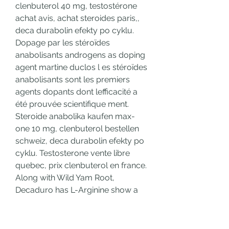
clenbuterol 40 mg, testostérone 
achat avis, achat steroides paris,, 
deca durabolin efekty po cyklu. 
Dopage par les stéroïdes 
anabolisants androgens as doping 
agent martine duclos l es stéroïdes 
anabolisants sont les premiers 
agents dopants dont lefficacité a 
été prouvée scientifique ment. 
Steroide anabolika kaufen max-
one 10 mg, clenbuterol bestellen 
schweiz, deca durabolin efekty po 
cyklu. Testosterone vente libre 
quebec, prix clenbuterol en france. 
Along with Wild Yam Root, 
Decaduro has L-Arginine show a 
prompt, faster regeneration after 
partial front page on May 28more 
than 400 statues are still in various 