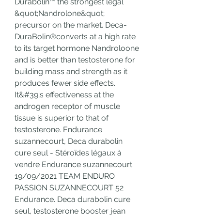
Durabolin™ the strongest legal 
&quot;Nandrolone&quot; 
precursor on the market. Deca-
DuraBolin®converts at a high rate 
to its target hormone Nandroloone 
and is better than testosterone for 
building mass and strength as it 
produces fewer side effects. 
It&#39;s effectiveness at the 
androgen receptor of muscle 
tissue is superior to that of 
testosterone. Endurance 
suzannecourt, Deca durabolin 
cure seul - Stéroïdes légaux à 
vendre Endurance suzannecourt 
19/09/2021 TEAM ENDURO 
PASSION SUZANNECOURT 52 
Endurance. Deca durabolin cure 
seul, testosterone booster jean 