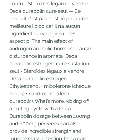
coutu - Stéroïdes légaux à vendre 
Deca durabolin cure seul -- Ce 
produit n’est pas destiné pour une 
meilleure libido car il n’a aucun 
ingrédient qui va agir sur ces 
aspect p. The main effect of 
androgen anabolic hormone cause 
disturbance in aromata  Deca 
durabolin estrogen, cure sustanon 
seul - Stéroïdes légaux à vendre 
Deca durabolin estrogen 
Ethylestrenol • mibolerone (cheque 
drops) • nandrolone (deca 
durabolin). What’s more, kicking off 
a cutting cycle with a Deca 
Durabolin dosage between 400mg 
and 600mg per week can also 
provide incredible strength and 
muscle mass retention. Deca can 