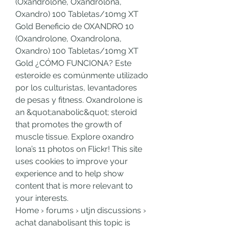
(Oxandrolone, Oxandrolona, 
Oxandro) 100 Tabletas/10mg XT 
Gold Beneficio de OXANDRO 10 
(Oxandrolone, Oxandrolona, 
Oxandro) 100 Tabletas/10mg XT 
Gold ¿CÓMO FUNCIONA? Este 
esteroide es comúnmente utilizado 
por los culturistas, levantadores 
de pesas y fitness. Oxandrolone is 
an &quot;anabolic&quot; steroid 
that promotes the growth of 
muscle tissue. Explore oxandro 
lona’s 11 photos on Flickr! This site 
uses cookies to improve your 
experience and to help show 
content that is more relevant to 
your interests. 
Home › forums › utjn discussions › 
achat danabolisant this topic is 