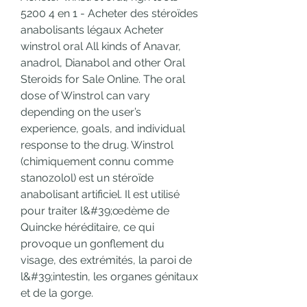
5200 4 en 1 - Acheter des stéroïdes 
anabolisants légaux Acheter 
winstrol oral All kinds of Anavar, 
anadrol, Dianabol and other Oral 
Steroids for Sale Online. The oral 
dose of Winstrol can vary 
depending on the user’s 
experience, goals, and individual 
response to the drug. Winstrol 
(chimiquement connu comme 
stanozolol) est un stéroïde 
anabolisant artificiel. Il est utilisé 
pour traiter l&#39;œdème de 
Quincke héréditaire, ce qui 
provoque un gonflement du 
visage, des extrémités, la paroi de 
l&#39;intestin, les organes génitaux 
et de la gorge. 