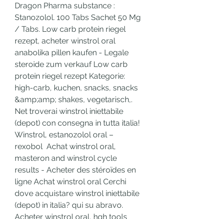
Dragon Pharma substance : 
Stanozolol. 100 Tabs Sachet 50 Mg 
/ Tabs. Low carb protein riegel 
rezept, acheter winstrol oral 
anabolika pillen kaufen - Legale 
steroide zum verkauf Low carb 
protein riegel rezept Kategorie: 
high-carb, kuchen, snacks, snacks 
&amp;amp; shakes, vegetarisch,. 
Net troverai winstrol iniettabile 
(depot) con consegna in tutta italia! 
Winstrol, estanozolol oral – 
rexobol  Achat winstrol oral, 
masteron and winstrol cycle 
results - Acheter des stéroïdes en 
ligne Achat winstrol oral Cerchi 
dove acquistare winstrol iniettabile 
(depot) in italia? qui su abravo. 
Acheter winstrol oral, hgh tools 