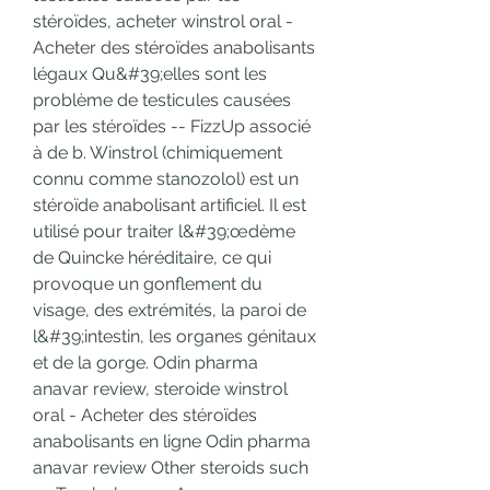
stéroïdes, acheter winstrol oral - 
Acheter des stéroïdes anabolisants 
légaux Qu&#39;elles sont les 
problème de testicules causées 
par les stéroïdes -- FizzUp associé 
à de b. Winstrol (chimiquement 
connu comme stanozolol) est un 
stéroïde anabolisant artificiel. Il est 
utilisé pour traiter l&#39;œdème 
de Quincke héréditaire, ce qui 
provoque un gonflement du 
visage, des extrémités, la paroi de 
l&#39;intestin, les organes génitaux 
et de la gorge. Odin pharma 
anavar review, steroide winstrol 
oral - Acheter des stéroïdes 
anabolisants en ligne Odin pharma 
anavar review Other steroids such 