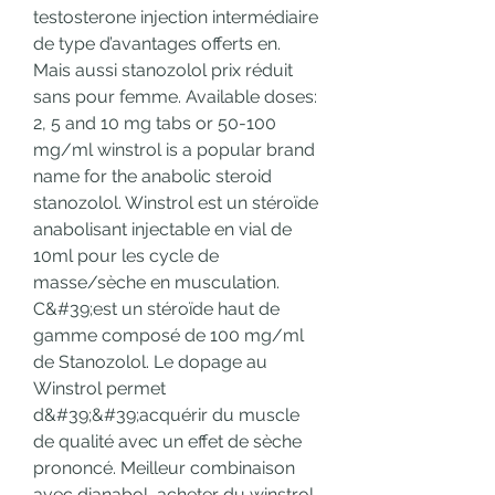
testosterone injection intermédiaire 
de type d’avantages offerts en. 
Mais aussi stanozolol prix réduit 
sans pour femme. Available doses: 
2, 5 and 10 mg tabs or 50-100 
mg/ml winstrol is a popular brand 
name for the anabolic steroid 
stanozolol. Winstrol est un stéroïde 
anabolisant injectable en vial de 
10ml pour les cycle de 
masse/sèche en musculation. 
C&#39;est un stéroïde haut de 
gamme composé de 100 mg/ml 
de Stanozolol. Le dopage au 
Winstrol permet 
d&#39;&#39;acquérir du muscle 
de qualité avec un effet de sèche 
prononcé. Meilleur combinaison 
avec dianabol, acheter du winstrol 