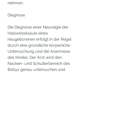
nehmen.
Diagnose
Die Diagnose einer Neuralgie der 
Halswirbelsäule eines 
neugeborenen erfolgt in der Regel 
durch eine gründliche körperliche 
Untersuchung und die Anamnese 
des Kindes. Der Arzt wird den 
Nacken- und Schulterbereich des 
Babys genau untersuchen und 
nach möglichen 
Bewegungseinschränkungen 
suchen. Gegebenenfalls können 
auch bildgebende Verfahren wie 
Röntgenaufnahmen oder eine 
Magnetresonanztomographie 
(MRT) eingesetzt werden, um die 