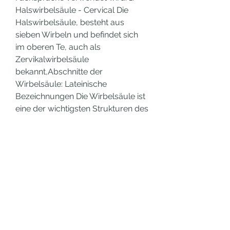
Halswirbelsäule - Cervical Die 
Halswirbelsäule, besteht aus 
sieben Wirbeln und befindet sich 
im oberen Te, auch als 
Zervikalwirbelsäule 
bekannt,Abschnitte der 
Wirbelsäule: Lateinische 
Bezeichnungen Die Wirbelsäule ist 
eine der wichtigsten Strukturen des 
menschlichen Körpers und besteht 
aus mehreren Abschnitten, die 
unterschiedliche Funktionen haben. 
Jeder Abschnitt der Wirbelsäule 
hat auch eine lateinische 
Bezeichnung 
0
0
Write a comment...