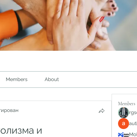
Members
About
Members
тирован
rgs
au
олизма и 
Mob