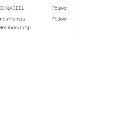
ED NABEEL
Follow
ands Hamza
Follow
 Members (624)