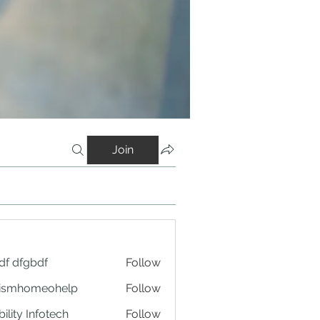
Join
df dfgbdf
Follow
tismhomeohelp
Follow
ility Infotech
Follow