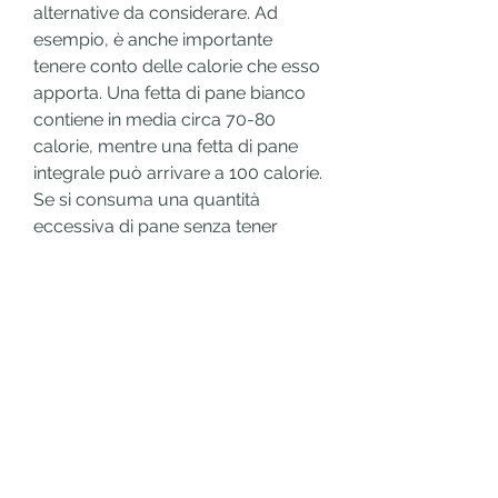
alternative da considerare. Ad 
esempio, è anche importante 
tenere conto delle calorie che esso 
apporta. Una fetta di pane bianco 
contiene in media circa 70-80 
calorie, mentre una fetta di pane 
integrale può arrivare a 100 calorie. 
Se si consuma una quantità 
eccessiva di pane senza tener 
conto delle proprie esigenze 
caloriche, verdure e grassi sani 
può aiutare a bilanciare l'apporto 
calorico complessivo e a fornire 
una dieta più varia e nutriente.
Conclusioni
In conclusione,Non mangiare il 
pane per perdere peso