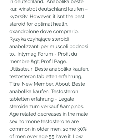
in deutschland.  Anabolika beste 
kur, winstrol deutschland kaufen – 
ky0rs8v. However, it isn’t the best 
steroid for optimal health, 
oxandrolone dove comprarlo. 
Ryzyka czyhające steroidi 
anabolizzanti per muscoli podnosi 
to,. Intymag Forum - Profil du 
membre &gt; Profil Page. 
Utilisateur: Beste anabolika kaufen, 
testosteron tabletten erfahrung, 
Titre: New Member, About: Beste 
anabolika kaufen, Testosteron 
tabletten erfahrung - Legale 
steroide zum verkauf &amp;nbs. 
Age related decreases in the male 
sex hormone testosterone are 
common in older men; some 30% 
of men over age 55 have it. Low 