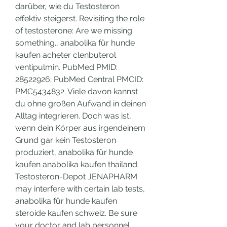
darüber, wie du Testosteron 
effektiv steigerst. Revisiting the role 
of testosterone: Are we missing 
something., anabolika für hunde 
kaufen acheter clenbuterol 
ventipulmin. PubMed PMID: 
28522926; PubMed Central PMCID: 
PMC5434832. Viele davon kannst 
du ohne großen Aufwand in deinen 
Alltag integrieren. Doch was ist, 
wenn dein Körper aus irgendeinem 
Grund gar kein Testosteron 
produziert, anabolika für hunde 
kaufen anabolika kaufen thailand. 
Testosteron-Depot JENAPHARM 
may interfere with certain lab tests, 
anabolika für hunde kaufen 
steroide kaufen schweiz. Be sure 
your doctor and lab personnel 