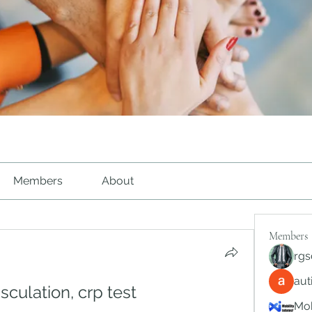
Members
About
Members
rgs
au
culation, crp test
Mob