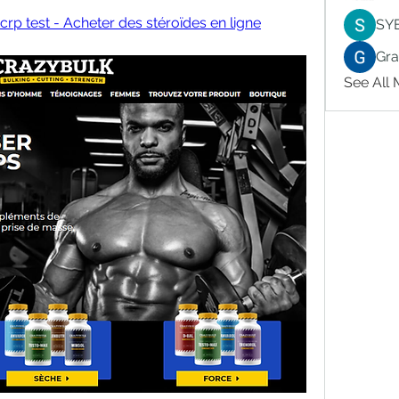
crp test - Acheter des stéroïdes en ligne
SY
Gr
See All