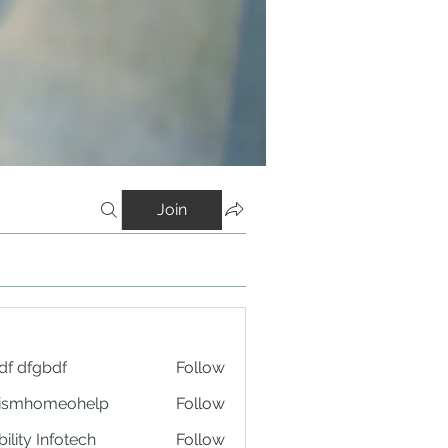
Join
df dfgbdf
Follow
tismhomeohelp
Follow
ility Infotech
Follow