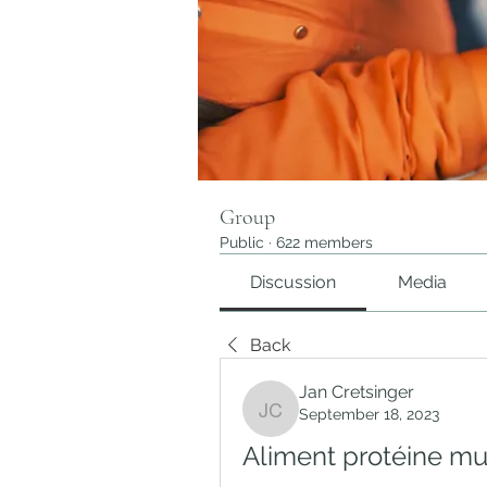
Group
Public
·
622 members
Discussion
Media
Back
Jan Cretsinger
September 18, 2023
Jan Cretsinger
Aliment protéine mus