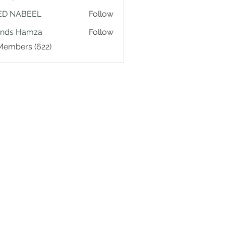
ED NABEEL
Follow
ands Hamza
Follow
 Members (622)