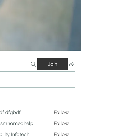
Join
df dfgbdf
Follow
tismhomeohelp
Follow
ility Infotech
Follow