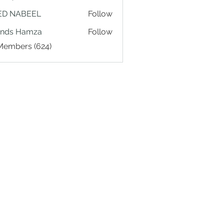
ED NABEEL
Follow
ands Hamza
Follow
 Members (624)