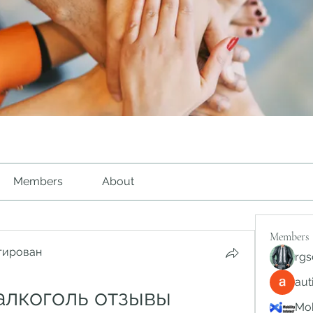
Members
About
Members
тирован
rgs
au
алкоголь отзывы 
Mob