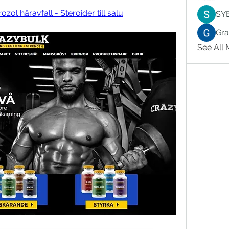
zol håravfall - Steroider till salu
SY
Gr
See All