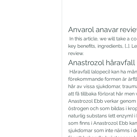
Anvarol anavar revi
 In this article, we will take a comprehensive look at Anvarol by discussing its 
key benefits, ingredients, […]. 
review. 
Anastrozol håravfall
 Håravfall (alopeci) kan ha många olika bakomliggande orsaker. De mest 
förekommande formen är ärftlig
hår av vissa sjukdomar, trauma, 
att få tillbaka förlorat hår me
Anastrozol Ebb verkar genom 
östrogen och som bildas i kro
naturlig substans (ett enzym) 
som finns i Anastrozol Ebb ka
sjukdomar som inte nämns i d