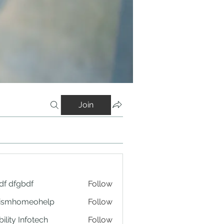
Join
df dfgbdf
Follow
tismhomeohelp
Follow
ility Infotech
Follow