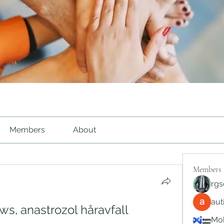
Members
About
Members
rgs
au
ws, anastrozol håravfall
Mob