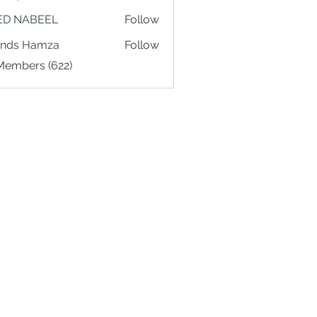
ED NABEEL
Follow
ands Hamza
Follow
 Members (622)