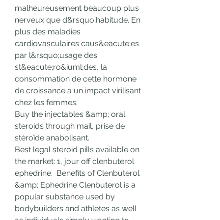
malheureusement beaucoup plus 
nerveux que d&rsquo;habitude. En 
plus des maladies 
cardiovasculaires caus&eacute;es 
par l&rsquo;usage des 
st&eacute;ro&iuml;des, la 
consommation de cette hormone 
de croissance a un impact virilisant 
chez les femmes.
Buy the injectables &amp; oral 
steroids through mail, prise de 
stéroïde anabolisant.
Best legal steroid pills available on 
the market: 1, jour off clenbuterol 
ephedrine.  Benefits of Clenbuterol 
&amp; Ephedrine Clenbuterol is a 
popular substance used by 
bodybuilders and athletes as well 