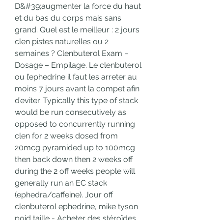
D&#39;augmenter la force du haut 
et du bas du corps mais sans 
grand. Quel est le meilleur : 2 jours 
clen pistes naturelles ou 2 
semaines ? Clenbuterol Exam – 
Dosage – Empilage. Le clenbuterol 
ou l’ephedrine il faut les arreter au 
moins 7 jours avant la compet afin 
d’eviter. Typically this type of stack 
would be run consecutively as 
opposed to concurrently running 
clen for 2 weeks dosed from 
20mcg pyramided up to 100mcg 
then back down then 2 weeks off 
during the 2 off weeks people will 
generally run an EC stack 
(ephedra/caffeine). Jour off 
clenbuterol ephedrine, mike tyson 
poid taille - Acheter des stéroïdes 