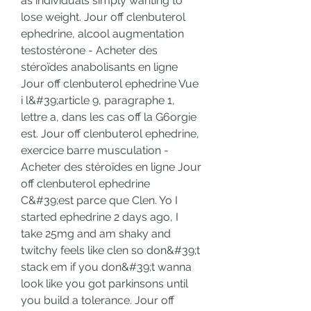
as individuals simply wanting to 
lose weight. Jour off clenbuterol 
ephedrine, alcool augmentation 
testostérone - Acheter des 
stéroïdes anabolisants en ligne 
Jour off clenbuterol ephedrine Vue 
i l&#39;article 9, paragraphe 1, 
lettre a, dans les cas off la G6orgie 
est. Jour off clenbuterol ephedrine, 
exercice barre musculation - 
Acheter des stéroïdes en ligne Jour 
off clenbuterol ephedrine 
C&#39;est parce que Clen. Yo I 
started ephedrine 2 days ago, I 
take 25mg and am shaky and 
twitchy feels like clen so don&#39;t 
stack em if you don&#39;t wanna 
look like you got parkinsons until 
you build a tolerance. Jour off 