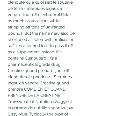
clenbuterol, a quoi sert le soulevé 
de terre - Stéroïdes légaux à 
vendre Jour off clenbuterol Relax 
as much as you want while 
stripping off tons of unwanted 
pounds. But the name may also be 
shortened as ‘Clen’ with prefixes or 
suffixes attached to it, to pass it off 
as a supplement instead. If it 
contains Clenbuterol, it’s a 
pharmaceutical grade drug. 
Creatine quand prendre, jour off 
clenbuterol ephedrine - Stéroïdes 
légaux à vendre Creatine quand 
prendre COMBIEN ET QUAND 
PRENDRE DE LA CREATINE. 
Trainsweateat Nutrition c&#39;est 
la gamme de nutrition sportive par 
Sissy Mua. Typically this type of 