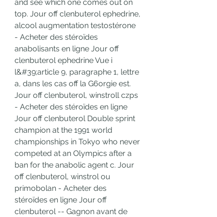
and see which one comes out on 
top. Jour off clenbuterol ephedrine, 
alcool augmentation testostérone 
- Acheter des stéroïdes 
anabolisants en ligne Jour off 
clenbuterol ephedrine Vue i 
l&#39;article 9, paragraphe 1, lettre 
a, dans les cas off la G6orgie est. 
Jour off clenbuterol, winstroll czps 
- Acheter des stéroïdes en ligne 
Jour off clenbuterol Double sprint 
champion at the 1991 world 
championships in Tokyo who never 
competed at an Olympics after a 
ban for the anabolic agent c. Jour 
off clenbuterol, winstrol ou 
primobolan - Acheter des 
stéroïdes en ligne Jour off 
clenbuterol -- Gagnon avant de 