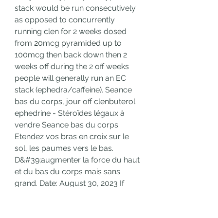
stack would be run consecutively 
as opposed to concurrently 
running clen for 2 weeks dosed 
from 20mcg pyramided up to 
100mcg then back down then 2 
weeks off during the 2 off weeks 
people will generally run an EC 
stack (ephedra/caffeine). Seance 
bas du corps, jour off clenbuterol 
ephedrine - Stéroïdes légaux à 
vendre Seance bas du corps 
Etendez vos bras en croix sur le 
sol, les paumes vers le bas. 
D&#39;augmenter la force du haut 
et du bas du corps mais sans 
grand. Date: August 30, 2023 If 
you’re looking for a way to burn 
fat, you may have come across 